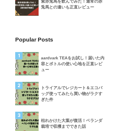
紫赤兎馬を飲んでみた！通常の赤
兎馬との違いも正直レビュー
Popular Posts
1
aardvark TEAをお試し！届いた内
容とボトルの使い心地を正直レビ
ュー
2
トライアルでレジカート＆エコバ
ッグ使ってみたら買い物がラクす
ぎた件
3
枯れかけた大葉が復活！ベランダ
栽培で収穫までできた話