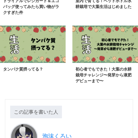
トライアルでレジカート＆エコ
室内で育てる！ペットボトル水
バッグ使ってみたら買い物がラ
耕栽培で大葉生活はじめました
クすぎた件
タンパク質摂ってる？
初心者でもできた！大葉の水耕
栽培チャレンジ〜発芽から液肥
デビューまで〜
この記事を書いた人
泡沫くろい