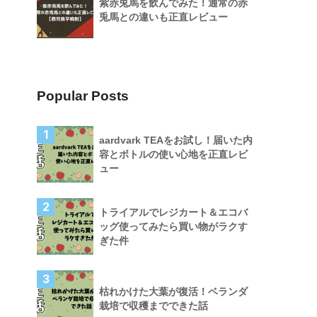
紫赤兎馬を飲んでみた！通常の赤
兎馬との違いも正直レビュー
Popular Posts
1
aardvark TEAをお試し！届いた内
容とボトルの使い心地を正直レビ
ュー
2
トライアルでレジカート＆エコバ
ッグ使ってみたら買い物がラクす
ぎた件
3
枯れかけた大葉が復活！ベランダ
栽培で収穫までできた話