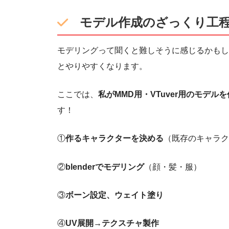
モデル作成のざっくり工
モデリングって聞くと難しそうに感じるかもし
とやりやすくなります。
ここでは、
私がMMD用・VTuver用のモデ
す！
①
作るキャラクターを決める
（既存のキャラク
②
blenderでモデリング
（顔・髪・服）
③
ボーン設定、ウェイト塗り
④
UV展開→テクスチャ製作