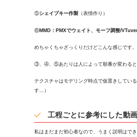
⑤
シェイプキー作製
（表情作り）
⑥
MMD：PMXでウェイト、モーフ調整/VTuver
めちゃくちゃざっくりだけどこんな感じです。
③、④、⑤あたりは人によって順番が変わると
テクスチャはモデリング時点で仮置きしている
す…）
工程ごとに参考にした動
私はまだまだ初心者なので、うまく説明はできな