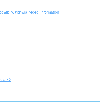
vpc&rp=watch&ra=video_information
ん / X