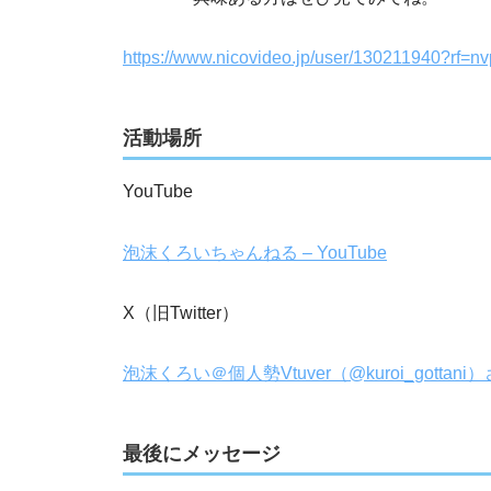
https://www.nicovideo.jp/user/130211940?rf=n
活動場所
YouTube
泡沫くろいちゃんねる – YouTube
X（旧Twitter）
泡沫くろい＠個人勢Vtuver（@kuroi_gottani）さ
最後にメッセージ