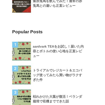
紫赤兎馬を飲んでみた！通常の赤
兎馬との違いも正直レビュー
Popular Posts
1
aardvark TEAをお試し！届いた内
容とボトルの使い心地を正直レビ
ュー
2
トライアルでレジカート＆エコバ
ッグ使ってみたら買い物がラクす
ぎた件
3
枯れかけた大葉が復活！ベランダ
栽培で収穫までできた話