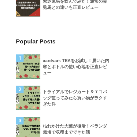
紫赤兎馬を飲んでみた！通常の赤
兎馬との違いも正直レビュー
Popular Posts
1
aardvark TEAをお試し！届いた内
容とボトルの使い心地を正直レビ
ュー
2
トライアルでレジカート＆エコバ
ッグ使ってみたら買い物がラクす
ぎた件
3
枯れかけた大葉が復活！ベランダ
栽培で収穫までできた話