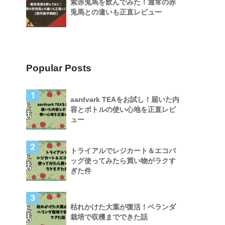
紫赤兎馬を飲んでみた！通常の赤
兎馬との違いも正直レビュー
Popular Posts
1
aardvark TEAをお試し！届いた内
容とボトルの使い心地を正直レビ
ュー
2
トライアルでレジカート＆エコバ
ッグ使ってみたら買い物がラクす
ぎた件
3
枯れかけた大葉が復活！ベランダ
栽培で収穫までできた話