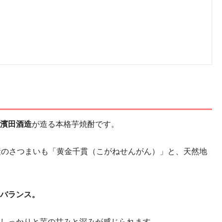
？
濱田酒造
が造る本格芋焼酎です。
産のさつまいも「黄金千貫（こがねせんがん）」と、天然地
バランス。
しっかりと芋の甘みと深みが感じられます。