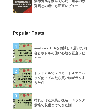
紫赤兎馬を飲んでみた！通常の赤
兎馬との違いも正直レビュー
Popular Posts
1
aardvark TEAをお試し！届いた内
容とボトルの使い心地を正直レビ
ュー
2
トライアルでレジカート＆エコバ
ッグ使ってみたら買い物がラクす
ぎた件
3
枯れかけた大葉が復活！ベランダ
栽培で収穫までできた話