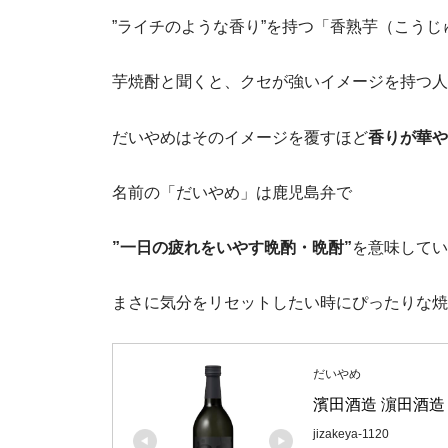
”ライチのような香り”を持つ「香熟芋（こう
芋焼酎と聞くと、クセが強いイメージを持つ人
だいやめはそのイメージを覆すほど
香りが華や
名前の「だいやめ」は鹿児島弁で
”一日の疲れをいやす晩酌・晩酎”
を意味してい
まさに気分をリセットしたい時にぴったりな焼
だいやめ
濱田酒造 濵田酒造 だ
jizakeya-1120