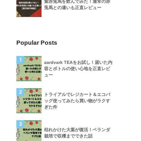
紫赤兎馬を飲んでみた！通常の赤
兎馬との違いも正直レビュー
Popular Posts
1
aardvark TEAをお試し！届いた内
容とボトルの使い心地を正直レビ
ュー
2
トライアルでレジカート＆エコバ
ッグ使ってみたら買い物がラクす
ぎた件
3
枯れかけた大葉が復活！ベランダ
栽培で収穫までできた話