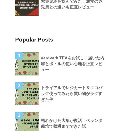
紫赤兎馬を飲んでみた！通常の赤
兎馬との違いも正直レビュー
Popular Posts
1
aardvark TEAをお試し！届いた内
容とボトルの使い心地を正直レビ
ュー
2
トライアルでレジカート＆エコバ
ッグ使ってみたら買い物がラクす
ぎた件
3
枯れかけた大葉が復活！ベランダ
栽培で収穫までできた話