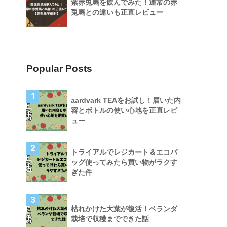
紫赤兎馬を飲んでみた！通常の赤
兎馬との違いも正直レビュー
Popular Posts
1
aardvark TEAをお試し！届いた内
容とボトルの使い心地を正直レビ
ュー
2
トライアルでレジカート＆エコバ
ッグ使ってみたら買い物がラクす
ぎた件
3
枯れかけた大葉が復活！ベランダ
栽培で収穫までできた話