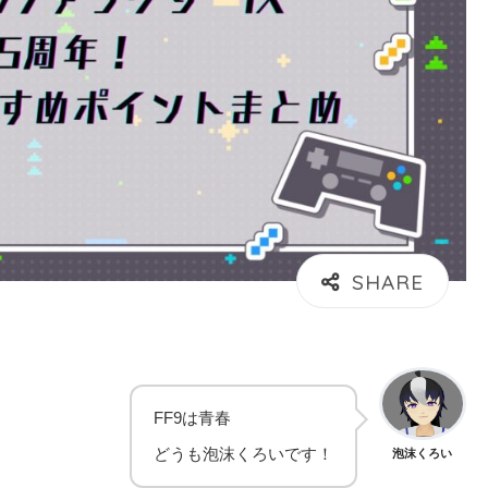
FF9は青春
どうも泡沫くろいです！
泡沫くろい